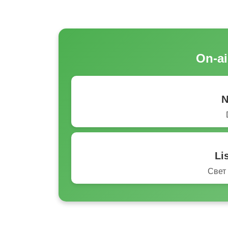
On-ai
N
Li
Свет